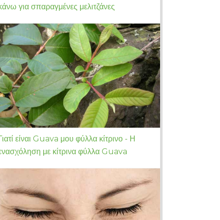
κάνω για σπαραγμένες μελιτζάνες
Γιατί είναι Guava μου φύλλα κίτρινο - Η
ενασχόληση με κίτρινα φύλλα Guava