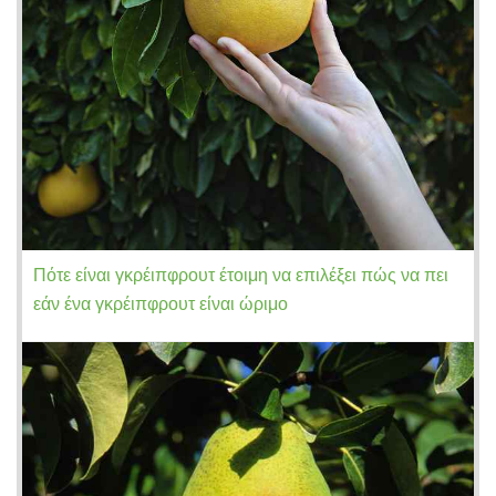
Πότε είναι γκρέιπφρουτ έτοιμη να επιλέξει πώς να πει
εάν ένα γκρέιπφρουτ είναι ώριμο