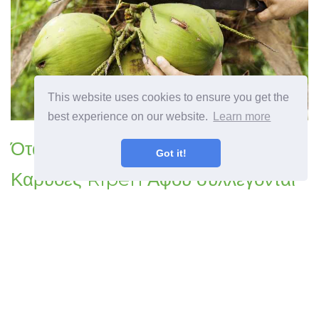
This website uses cookies to ensure you get the
best experience on our website.
Learn more
Όταν είναι καρύδια Ώριμα Κάνουν
Got it!
Καρύδες Ripen Αφού συλλέγονται
Προηγούμενο άρθρο