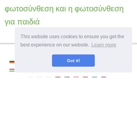
φωτοσύνθεση και η φωτοσύνθεση
για παιδιά
This website uses cookies to ensure you get the
best experience on our website.
Learn more
Got it!
©
2026
Haenselblatt
Πώς να γίνετε επαγγελματίας κηπουρός. Χρήσιμες
πληροφορίες και συμβουλές για τη φροντίδα των φυτών.
Εγκυκλοπαίδεια κηπουρικής.