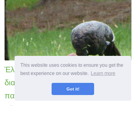
This website uses cookies to ensure you get the
Έλεγχος άγριας Τουρκίας Η
best experience on our website.
Learn more
διαχείριση των παραβατικών
Got it!
παρασίτων της Τουρκίας στους
κήπους