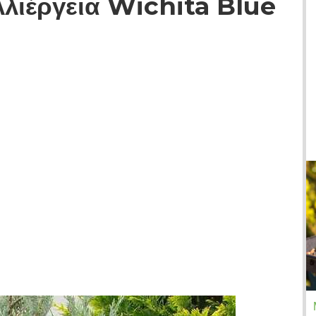
λλιέργεια Wichita Blue