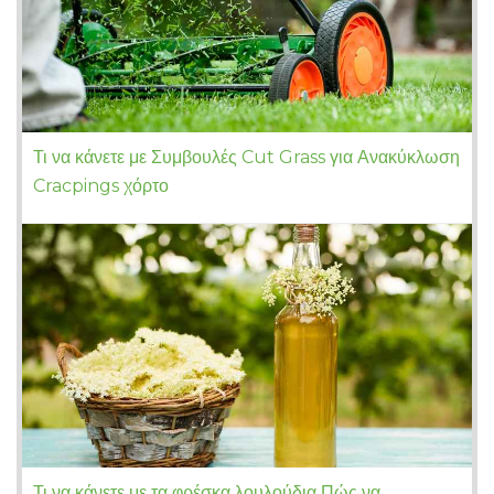
Τι να κάνετε με Συμβουλές Cut Grass για Ανακύκλωση
Cracpings χόρτο
Τι να κάνετε με τα φρέσκα λουλούδια Πώς να