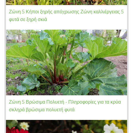
Ζώνη 5 Κήποι ξηρής απόχρωσης Ζώνη καλλιέργειας 5
φυτά σε ξηρή σκιά
Ζώνη 5 Βρώσιμα Πολυετή - Πληροφορίες για τα κρύα
σκληρά βρώσιμα πολυετή φυτά