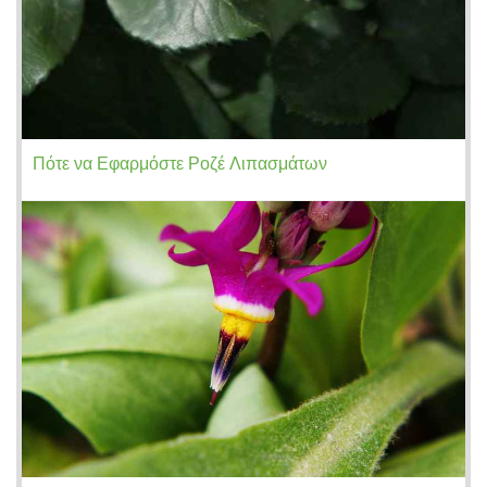
Πότε να Εφαρμόστε Ροζέ Λιπασμάτων