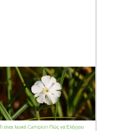
Τι είναι λευκό Campion Πώς να Ελέγχου