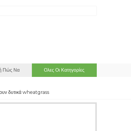
ή Πώς Να
Ολες Οι Κατηγορίες
σουν δυτικά wheatgrass