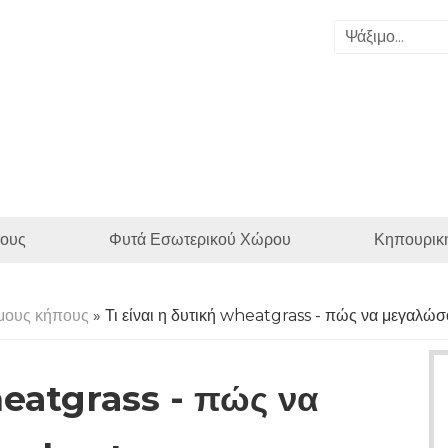
ους
Φυτά Εσωτερικού Χώρου
Κηπουρικ
μους κήπους
» Τι είναι η δυτική wheatgrass - πώς να μεγαλώ
wheatgrass - πώς να