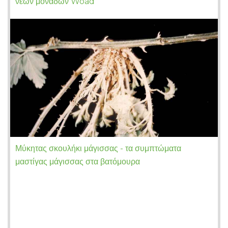
νέων μονάδων Woad
Μύκητας σκουλήκι μάγισσας - τα συμπτώματα
μαστίγας μάγισσας στα βατόμουρα