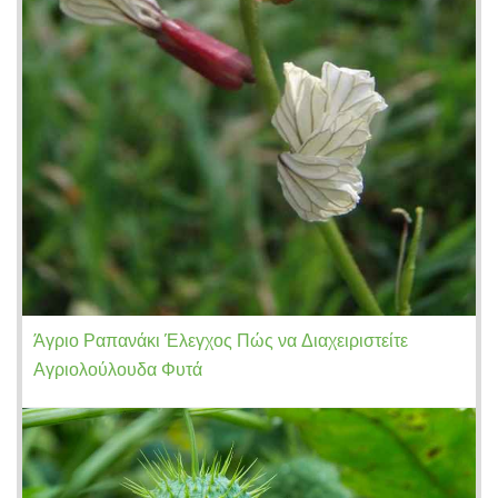
Άγριο Ραπανάκι Έλεγχος Πώς να Διαχειριστείτε
Αγριολούλουδα Φυτά