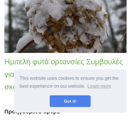
Ημιτελή φυτά ορτανσίες Συμβουλές
για την αποτροπή του χειμώνα που
This website uses cookies to ensure you get the
σκοτώνουν τις ορτανσίες
best experience on our website.
Learn more
Got it!
Προηγούμενο άρθρο