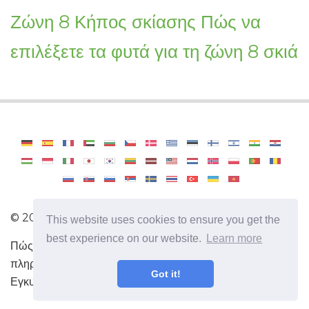
Ζώνη 8 Κήπος σκίασης Πώς να
επιλέξετε τα φυτά για τη ζώνη 8 σκιά
©
2026
Haenselblatt
This website uses cookies to ensure you get the
best experience on our website.
Learn more
Πώς να γίνετε επαγγελματίας κηπουρός. Χρήσιμες
πληροφορίες και συμβουλές για τη φροντίδα των φυτών.
Got it!
Εγκυκλοπαίδεια κηπουρικής.