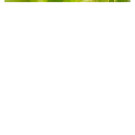
Ζώνη 8 Αβοκάντο - Μπορείτε να
μεγαλώσετε αβοκάντο στη ζώνη 8