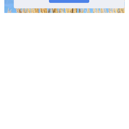
Ζώνη 7 Διακοσμητικά χόρτα -
Μάθετε περισσότερα για τους
διάφορους τύπους Ζώνης 7 Grass