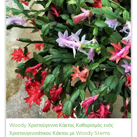
Woody Χριστούγεννα Κάκτος Καθορισμός ενός
Χριστουγεννιάτικου Κάκτου με Woody Stems