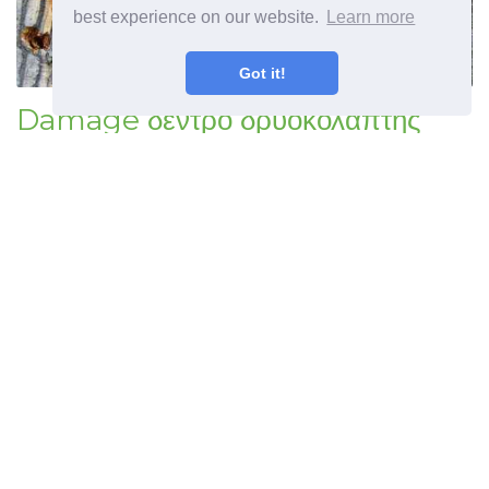
best experience on our website.
Learn more
Got it!
Damage δέντρο δρυοκολάπτης
Πρόληψη και επισκευή ζημιά
δρυοκολάπτης
©
2026
Haenselblatt