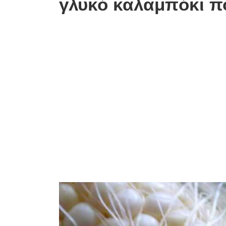
γλυκό καλαμπόκι πο