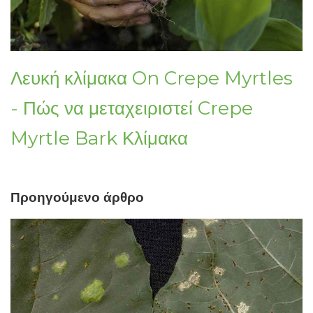
Λευκή κλίμακα On Crepe Myrtles
- Πώς να μεταχειριστεί Crepe
Myrtle Bark Κλίμακα
Προηγούμενο άρθρο